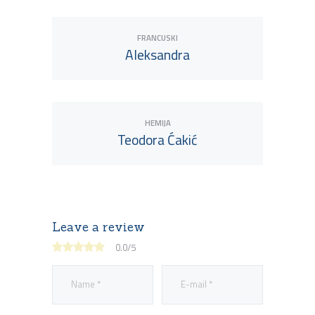
FRANCUSKI
Aleksandra
Pogledaj profesora
HEMIJA
Teodora Ćakić
Pogledaj profesora
Leave a review
Pogledaj profesora
0.0
/
5