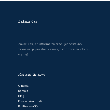
Zakaži čas
Zakaži čas je platforma za brzo i jednostavno
zakazivanje privatnih časova, bez obzira na lokaciju i
vreme!
Korisni linkovi
O nama
Kontakt
Blog
Pravila privatnosti
Politika kolačića