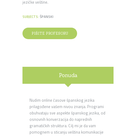
jezičke veštine.
SUBJECTS:
ŠPANSKI
PIŠITE PROFESORU
Ponuda
Nudim online časove španskog jezika
prilagođene vašem nivou znanja. Programi
obuhvataju sve aspekte španskog jezika, od
osnovnih konverzacija do naprednih
gramatičkih struktura. Cilj mi je da vam
pomognem u sticanju veština komunikacije