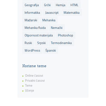
Geografija
Grčki
Hemija
HTML
Informatika
Javascript
Matematika
Mađarski
Mehanika
Mehanika fluida
Nemački
Otpornost materijala
Photoshop
Ruski
Srpski
Termodinamika
WordPress
Španski
Korisne teme
Online časovi
Privatni časovi
Teme
Učenje