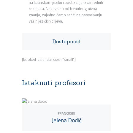
na španskom jeziku i postizanju izvanrednih
rezultata. Nezavisno od trenutnog nivoa
znanja, zajedno ćemo raditi na ostvarivanju
vaših jezičkih ciljeva.
Dostupnost
[booked-calendar size=“small“]
Istaknuti profesori
FRANCUSKI
Jelena Dodić