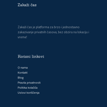
Zakaži čas
Zakaži čas je platforma za brzo i jednostavno
zakazivanje privatnih časova, bez obzira na lokaciju i
vreme!
Korisni linkovi
O nama
Kontakt
Blog
Pravila privatnosti
Politika kolačića
Uslovi korišćenja