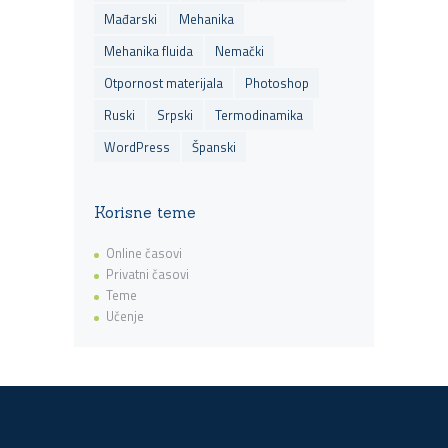
Mađarski
Mehanika
Mehanika fluida
Nemački
Otpornost materijala
Photoshop
Ruski
Srpski
Termodinamika
WordPress
Španski
Korisne teme
Online časovi
Privatni časovi
Teme
Učenje