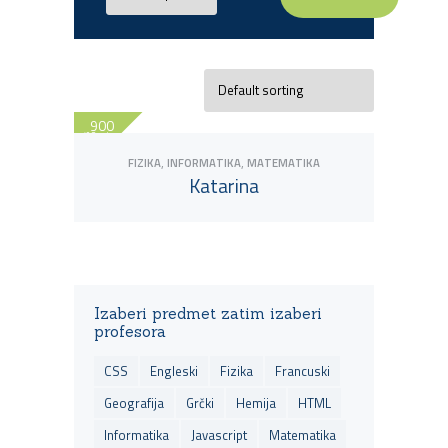
900
90 min
,
,
FIZIKA
INFORMATIKA
MATEMATIKA
Katarina
View Tutor
Izaberi predmet zatim izaberi
profesora
CSS
Engleski
Fizika
Francuski
Geografija
Grčki
Hemija
HTML
Informatika
Javascript
Matematika