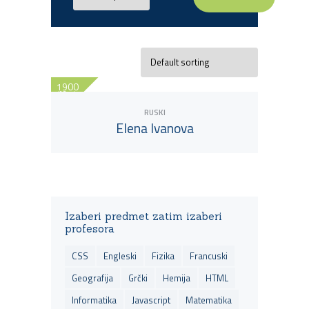
1900
90 min
RUSKI
Elena Ivanova
View Tutor
Izaberi predmet zatim izaberi
profesora
CSS
Engleski
Fizika
Francuski
Geografija
Grčki
Hemija
HTML
Informatika
Javascript
Matematika