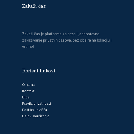
Zakaži čas
Zakaži čas je platforma za brzo i jednostavno
zakazivanje privatnih časova, bez obzira na lokaciju i
vreme!
Korisni linkovi
O nama
Kontakt
Blog
Pravila privatnosti
Politika kolačića
Uslovi korišćenja