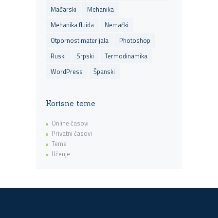
Mađarski
Mehanika
Mehanika fluida
Nemački
Otpornost materijala
Photoshop
Ruski
Srpski
Termodinamika
WordPress
Španski
Korisne teme
Online časovi
Privatni časovi
Teme
Učenje