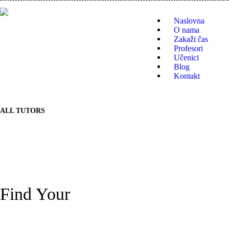
NAS
Naslovna
O nama
Zakaži čas
O N
Profesori
Učenici
Blog
ZAKA
Kontakt
PROF
ALL TUTORS
UČEN
BLO
KON
Find Your