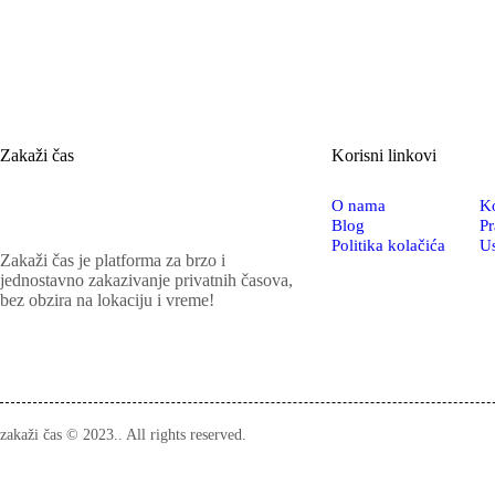
Zakaži čas
Korisni linkovi
O nama
Ko
Blog
Pr
Politika kolačića
Us
Zakaži čas je platforma za brzo i
jednostavno zakazivanje privatnih časova,
bez obzira na lokaciju i vreme!
zakaži čas © 2023.. All rights reserved.