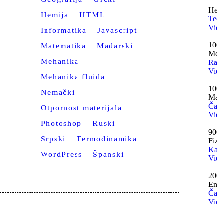
He
Hemija
HTML
Te
Vi
Informatika
Javascript
10
Matematika
Mađarski
Me
Mehanika
Ra
Vi
Mehanika fluida
10
Nemački
Ma
Ča
Otpornost materijala
Vi
Photoshop
Ruski
9
Srpski
Termodinamika
Fi
Ka
WordPress
Španski
Vi
20
En
Ča
Vi