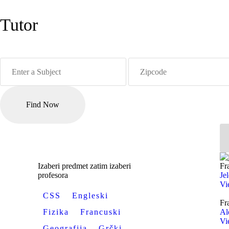
Tutor
Find Now
Fr
Izaberi predmet zatim izaberi
Je
profesora
Vi
CSS
Engleski
Fr
Al
Fizika
Francuski
Vi
Geografija
Grčki