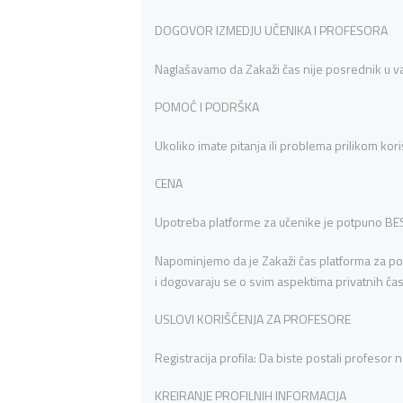
DOGOVOR IZMEDJU UČENIKA I PROFESORA
Naglašavamo da Zakaži čas nije posrednik u vaš
POMOĆ I PODRŠKA
Ukoliko imate pitanja ili problema prilikom ko
CENA
Upotreba platforme za učenike je potpuno B
Napominjemo da je Zakaži čas platforma za pove
i dogovaraju se o svim aspektima privatnih čas
USLOVI KORIŠĆENJA ZA PROFESORE
Registracija profila: Da biste postali profesor n
KREIRANJE PROFILNIH INFORMACIJA