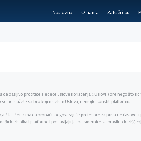
NASLOVNA
Naslovna
O nama
Zakaži čas
P
O NAMA
ZAKAŽI ČAS
PROFESORI
UČENICI
BLOG
 da pažljivo pročitate sledeće uslove korišćenja („Uslovi“) pre nego što ko
KONTAKT
 se ne slažete sa bilo kojim delom Uslova, nemojte koristiti platformu.
mogućila učenicima da pronađu odgovarajuće profesore za privatne časove, 
među korisnika i platforme i postavljaju jasne smernice za pravilno korišćenj