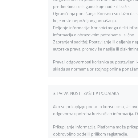
predmetima i uslugama koje nude ili traže.
Ograničenja ponašanja: Korisnici su dužni da se
koje vrste nepoželjnog ponašanja.
Deljenje informacija: Korisnici mogu deliti inf
informacija o obrazovnim potrebama i slično.
Zabranjeni sadržaj: Postavljanje ili deljenje ne
autorska prava, promoviše nasilje ili diskrimina
Prava i odgovornosti korisnika su postavljeni k
skladu sa normama pristojnog online ponašan
3. PRIVATNOST I ZAŠTITA PODATAKA
Ako se prikupljaju podaci o korisnicima, Uslovi
odgovorna upotreba korisničkih informacija. O
Prikupljanje informacija: Platforma može prikupl
dobrovoljno podelili prilikom registracije.