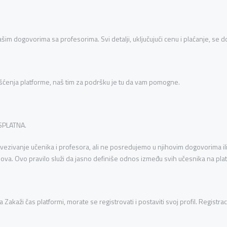
im dogovorima sa profesorima. Svi detalji, uključujući cenu i plaćanje, se 
rišćenja platforme, naš tim za podršku je tu da vam pomogne.
ESPLATNA.
zivanje učenika i profesora, ali ne posredujemo u njihovim dogovorima ili p
ova. Ovo pravilo služi da jasno definiše odnos između svih učesnika na plat
a Zakaži čas platformi, morate se registrovati i postaviti svoj profil. Registrac