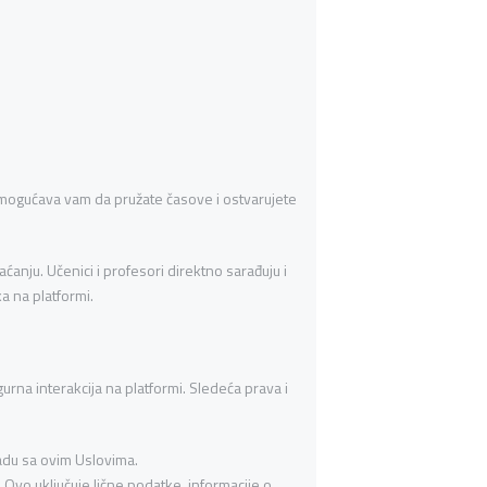
mogućava vam da pružate časove i ostvarujete
anju. Učenici i profesori direktno sarađuju i
a na platformi.
urna interakcija na platformi. Sledeća prava i
ladu sa ovim Uslovima.
 Ovo uključuje lične podatke, informacije o