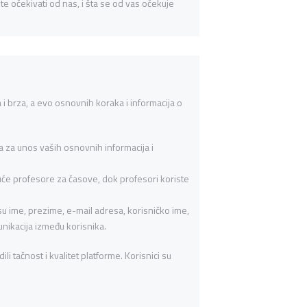
 očekivati od nas, i šta se od vas očekuje
 i brza, a evo osnovnih koraka i informacija o
tva za unos vaših osnovnih informacija i
juće profesore za časove, dok profesori koriste
 su ime, prezime, e-mail adresa, korisničko ime,
unikacija između korisnika.
i tačnost i kvalitet platforme. Korisnici su