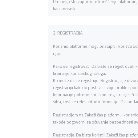
Pre nego što započnete korišćenje platforme, 
kao korisnika.
2. REGISTRACIJA:
Korisnici platforme mogu pristupiti i koristiti
njoj:
Kako se registrovati: Da biste se registrovali, 
kreiranje korisničkog naloga.
Ko može da se registruje: Registracija je otvo
registraciju kako bi postavili svoje profile i po
Informacije potrebne prilikom registracije: Pri
šifra, i ostale relevantne informacije. Ovi po
Registracijom na Zakaži čas platformu, korisnic
takođe odgovorni za očuvanje bezbednosti svog
Registracija: Da biste koristili Zakaži čas platf