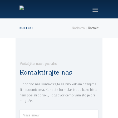
NASLOVNA
O NAMA
KONTAKT
Naslovna
Kontakt
ZAKAŽI ČAS
PROFESORI
UČENICI
Pošaljite nam poruku
BLOG
Kontaktirajte nas
KONTAKT
Slobodno nas kontaktirajte sa bilo kakvim pitanjima
ili nedoumicama. Koristite formular ispod kako biste
nam poslali poruku, i odgovorićemo vam što je pre
moguće.