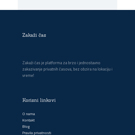
Zakaži čas
Zakaži čas je platforma za brzo i jednostavno
zakazivanje privatnih časova, bez obzira na lokaciju i
vreme!
Korisni linkovi
O nama
Kontakt
Blog
Pravila privatnosti