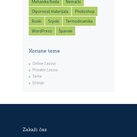
Mehanika fluida
Nemački
Otpornost materijala
Photoshop
Ruski
Srpski
Termodinamika
WordPress
Španski
Korisne teme
Online časovi
Privatni časovi
Teme
Učenje
Zakaži čas