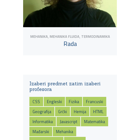
,
,
MEHANIKA
MEHANIKA FLUIDA
TERMODINAMIKA
Rada
View Tutor
Izaberi predmet zatim izaberi
profesora
CSS
Engleski
Fizika
Francuski
Geografija
Grčki
Hemija
HTML
Informatika
Javascript
Matematika
Mađarski
Mehanika