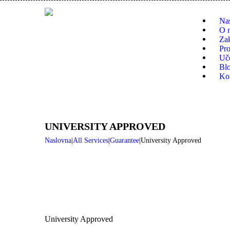
Na
O 
Zak
Pro
Uče
Bl
Ko
UNIVERSITY APPROVED
Naslovna
All Services
Guarantee
University Approved
University Approved