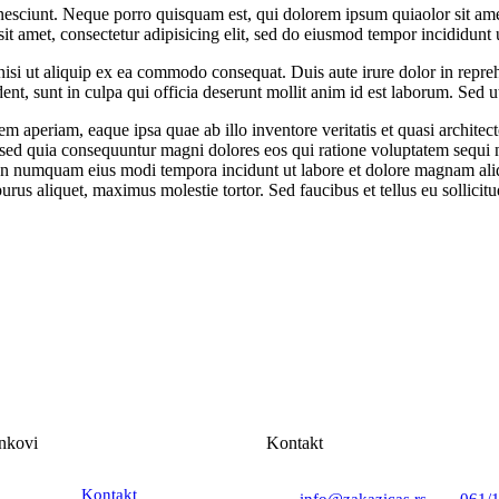
esciunt. Neque porro quisquam est, qui dolorem ipsum quiaolor sit amet
t amet, consectetur adipisicing elit, sed do eiusmod tempor incididunt 
isi ut aliquip ex ea commodo consequat. Duis aute irure dolor in reprehe
ent, sunt in culpa qui officia deserunt mollit anim id est laborum. Sed ut
aperiam, eaque ipsa quae ab illo inventore veritatis et quasi architec
it, sed quia consequuntur magni dolores eos qui ratione voluptatem sequ
ia non numquam eius modi tempora incidunt ut labore et dolore magnam 
us aliquet, maximus molestie tortor. Sed faucibus et tellus eu sollicitu
inkovi
Kontakt
Kontakt
info@zakazicas.rs
061/