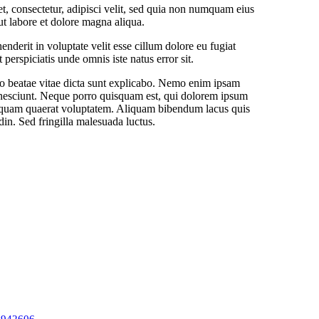
, consectetur, adipisci velit, sed quia non numquam eius
ut labore et dolore magna aliqua.
nderit in voluptate velit esse cillum dolore eu fugiat
 perspiciatis unde omnis iste natus error sit.
to beatae vitae dicta sunt explicabo. Nemo enim ipsam
i nesciunt. Neque porro quisquam est, qui dolorem ipsum
aliquam quaerat voluptatem. Aliquam bibendum lacus quis
din. Sed fringilla malesuada luctus.
1942606