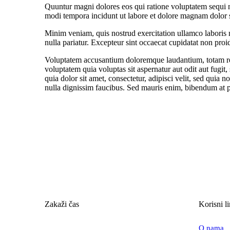
Quuntur magni dolores eos qui ratione voluptatem sequi n
modi tempora incidunt ut labore et dolore magnam dolor si
Minim veniam, quis nostrud exercitation ullamco laboris n
nulla pariatur. Excepteur sint occaecat cupidatat non proid
Voluptatem accusantium doloremque laudantium, totam rem 
voluptatem quia voluptas sit aspernatur aut odit aut fug
quia dolor sit amet, consectetur, adipisci velit, sed qu
nulla dignissim faucibus. Sed mauris enim, bibendum at pur
Zakaži čas
Korisni l
O nama