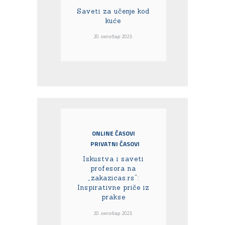
Saveti za učenje kod
kuće
20. октобар 2023.
ONLINE ČASOVI
PRIVATNI ČASOVI
Iskustva i saveti
profesora na
„zakazicas.rs“:
Inspirativne priče iz
prakse
20. октобар 2023.