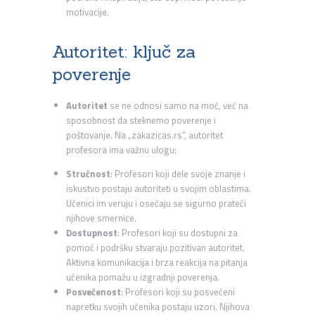
motivacije.
Autoritet: ključ za
poverenje
Autoritet
se ne odnosi samo na moć, već na
sposobnost da steknemo poverenje i
poštovanje. Na „zakazicas.rs“, autoritet
profesora ima važnu ulogu:
Stručnost
: Profesori koji dele svoje znanje i
iskustvo postaju autoriteti u svojim oblastima.
Učenici im veruju i osećaju se sigurno prateći
njihove smernice.
Dostupnost
: Profesori koji su dostupni za
pomoć i podršku stvaraju pozitivan autoritet.
Aktivna komunikacija i brza reakcija na pitanja
učenika pomažu u izgradnji poverenja.
Posvećenost
: Profesori koji su posvećeni
napretku svojih učenika postaju uzori. Njihova