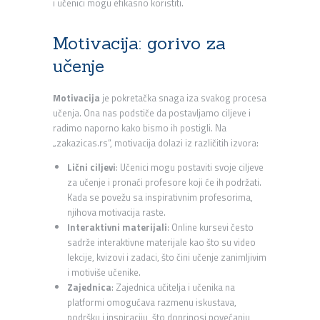
i učenici mogu efikasno koristiti.
Motivacija: gorivo za
učenje
Motivacija
je pokretačka snaga iza svakog procesa
učenja. Ona nas podstiče da postavljamo ciljeve i
radimo naporno kako bismo ih postigli. Na
„zakazicas.rs“, motivacija dolazi iz različitih izvora:
Lični ciljevi
: Učenici mogu postaviti svoje ciljeve
za učenje i pronaći profesore koji će ih podržati.
Kada se povežu sa inspirativnim profesorima,
njihova motivacija raste.
Interaktivni materijali
: Online kursevi često
sadrže interaktivne materijale kao što su video
lekcije, kvizovi i zadaci, što čini učenje zanimljivim
i motiviše učenike.
Zajednica
: Zajednica učitelja i učenika na
platformi omogućava razmenu iskustava,
podršku i inspiraciju, što doprinosi povećanju