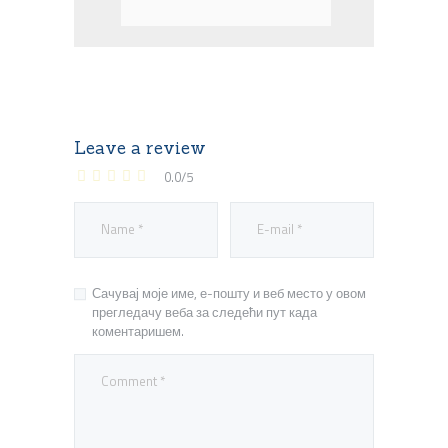
Leave a review
0.0
/
5
Сачувај моје име, е-пошту и веб место у овом
прегледачу веба за следећи пут када
коментаришем.