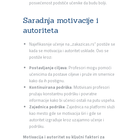
posvećenost podstiče učenike da budu bolji.
Saradnja motivacije i
autoriteta
Najefikasnije učenje na „zakazicas.rs“ postiže se
kada se motivacija i autoritet usklade. Ovo se
postiže kroz:
Postavljanje ciljeva
: Profesori mogu pomoći
učenicima da postave ciljeve i pruže im smernice
kako da ih postignu.
Kontinuirana podrška
: Motivisani profesori
pružaju konstantnu podršku i povratne
informacije kako bi učenici ostali na putu uspeha.
Zajednica podrške
: Zajednica na platformi služi
kao mesto gde se motivacija širi i gde se
autoritet izgrađuje kroz uzajamno učenje i
podršku.
Motivacija i autoritet su ključni faktori za