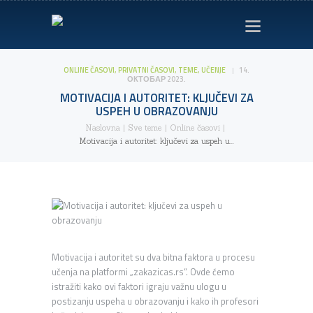
NASLOVNA
ONLINE ČASOVI
,
PRIVATNI ČASOVI
,
TEME
,
UČENJE
14.
O NAMA
ОКТОБАР 2023.
MOTIVACIJA I AUTORITET: KLJUČEVI ZA
ZAKAŽI ČAS
USPEH U OBRAZOVANJU
PROFESORI
Naslovna
Sve teme
Online časovi
Motivacija i autoritet: ključevi za uspeh u...
UČENICI
BLOG
KONTAKT
Motivacija i autoritet su dva bitna faktora u procesu
učenja na platformi „zakazicas.rs“. Ovde ćemo
istražiti kako ovi faktori igraju važnu ulogu u
postizanju uspeha u obrazovanju i kako ih profesori