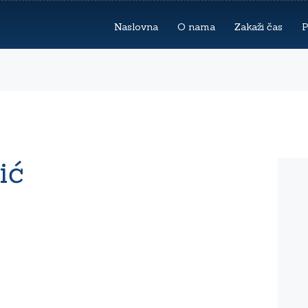
NASLOVNA
Naslovna
O nama
Zakaži čas
P
O NAMA
ZAKAŽI ČAS
PROFESORI
UČENICI
ić
BLOG
KONTAKT