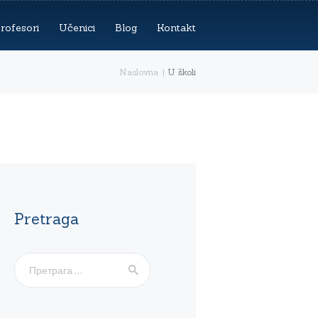
rofesori
Učenici
Blog
Kontakt
Naslovna
U školi
Pretraga
Претрага
за: