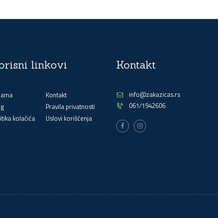
orisni linkovi
Kontakt
info@zakazicas.rs
nama
Kontakt
061/1942606
og
Pravila privatnosti
itika kolačića
Uslovi korišćenja