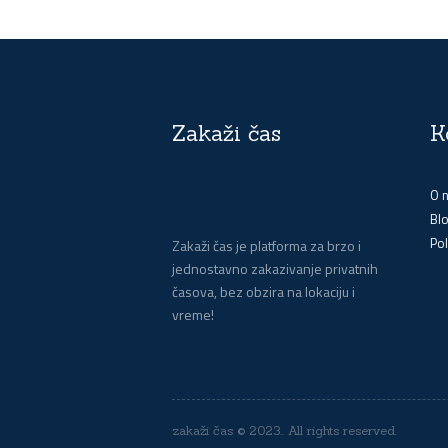
Zakaži čas
K
O 
Bl
Pol
Zakaži čas je platforma za brzo i
jednostavno zakazivanje privatnih
časova, bez obzira na lokaciju i
vreme!
zakaži čas © 2023.. All rights reserved.